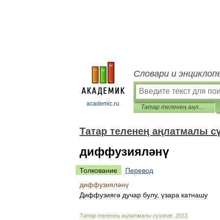
Словари и энциклоп
academic.ru
Татар теленең аңлатмалы сүзлеге
Татар теленең аңлатмалы с
диффузияләнү
Толкование
Перевод
диффузияләнү
Диффузиягә
дучар
булу
,
үзара
катнашу
Татар
теленең
аңлатмалы
сүзлеге
.
2013
.