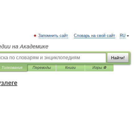
Запомнить сайт
Словарь на свой сайт
RU
едии на Академике
Найти!
Толкования
Переводы
Книги
Игры ⚽
үзлеге