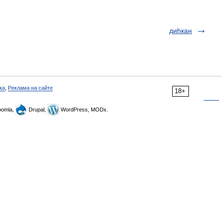
диһкан
ка
,
Реклама на сайте
18+
omla,
Drupal,
WordPress, MODx.