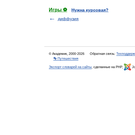
Игры ⚽
Нужна курсовая?
диффузия
© Академик, 2000-2026
Обратная связь:
Техподдерж
👣 Путешествия
Экспорт словарей на сайты
, сделанные на PHP,
Jo